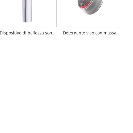
Dispositivo di bellezza sonico booster da 17 MHz
Detergente viso con massaggio a vibrazione ultrasonica a LED