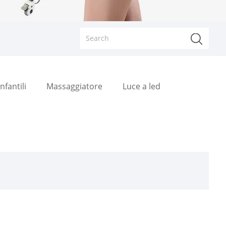
nfantili
Massaggiatore
Luce a led