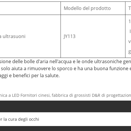
Modello del prodotto
T
1
a ultrasuoni
JY113
v
g
ressione delle bolle d'aria nell'acqua e le onde ultrasoniche g
n solo aiuta a rimuovere lo sporco e ha una buona funzione e
gi e benefici per la salute.
nica a LED Fornitori cinesi, fabbrica di grossisti D&R di progettaz
r la cura degli occhi