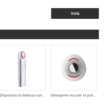
invia
Dispositivo di bellezza sonico booster da 17 MHz
Detergente viso per la pulizia profonda