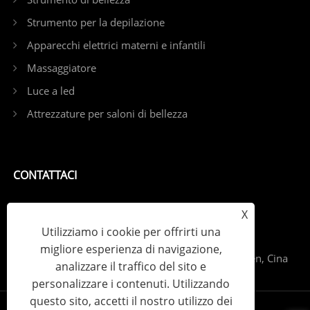
Strumento per la depilazione
Apparecchi elettrici materni e infantili
Massaggiatore
Luce a led
Attrezzature per saloni di bellezza
CONTATTACI
tel: +86-13798539391
X
Utilizziamo i cookie per offrirti una
E-mail: sales@szjybeauty.com
migliore esperienza di navigazione,
Add: Fuyong Street, distretto di Bao'an, Shenzhen, Cina
analizzare il traffico del sito e
personalizzare i contenuti. Utilizzando
questo sito, accetti il ​​nostro utilizzo dei