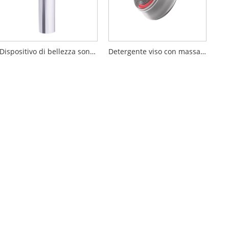
Dispositivo di bellezza sonico booster da 17 MHz
Detergente viso con massaggio a vibrazione ultrasonica a LED