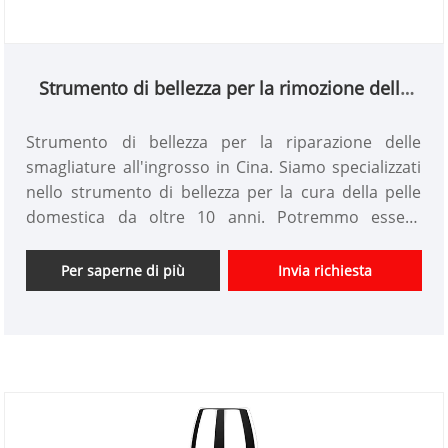
Strumento di bellezza per la rimozione delle
rughe
Strumento di bellezza per la riparazione delle
smagliature all'ingrosso in Cina. Siamo specializzati
nello strumento di bellezza per la cura della pelle
domestica da oltre 10 anni. Potremmo essere
prodotti personalizzati per dispositivi di bellezza e
avere un buon vantaggio di prezzo. Siamo fornitori
Per saperne di più
Invia richiesta
professionali di strumenti di bellezza ad alta
tecnologia in Cina. Non vediamo l'ora di espandere il
mercato.