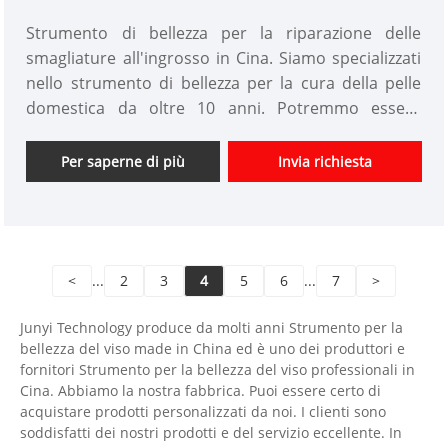
smagliature
Strumento di bellezza per la riparazione delle
smagliature all'ingrosso in Cina. Siamo specializzati
nello strumento di bellezza per la cura della pelle
domestica da oltre 10 anni. Potremmo essere
prodotti personalizzati per dispositivi di bellezza e
avere un buon vantaggio di prezzo. Siamo fornitori
Per saperne di più
Invia richiesta
professionali di strumenti di bellezza ad alta
tecnologia in Cina. Non vediamo l'ora di espandere il
mercato.
<
...
2
3
4
5
6
...
7
>
Junyi Technology produce da molti anni Strumento per la
bellezza del viso made in China ed è uno dei produttori e
fornitori Strumento per la bellezza del viso professionali in
Cina. Abbiamo la nostra fabbrica. Puoi essere certo di
acquistare prodotti personalizzati da noi. I clienti sono
soddisfatti dei nostri prodotti e del servizio eccellente. In