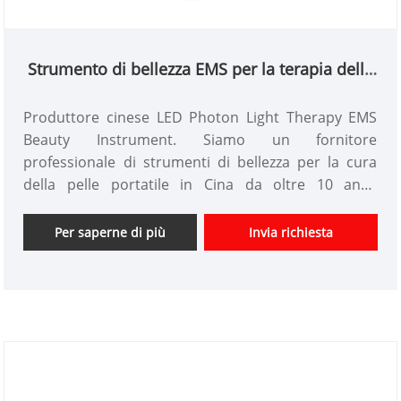
Strumento di bellezza EMS per la terapia della
luce fotonica a LED
Produttore cinese LED Photon Light Therapy EMS
Beauty Instrument. Siamo un fornitore
professionale di strumenti di bellezza per la cura
della pelle portatile in Cina da oltre 10 anni.
Offriamo un design personalizzato di strumenti di
bellezza e abbiamo un buon vantaggio di prezzo e
Per saperne di più
Invia richiesta
offriamo servizi di progettazione. mercati. Ci
auguriamo di avere una felice collaborazione con
voi.