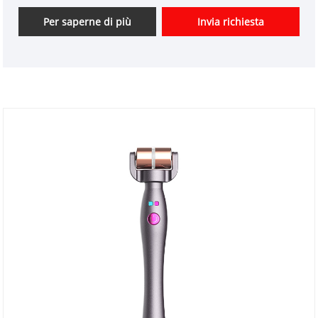
vantaggio di prezzo. Siamo fornitori professionali di
apparecchi per la cura personale in Cina. Non
Per saperne di più
Invia richiesta
vediamo l'ora della tua collaborazione.