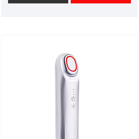
bellezza e abbiamo un buon vantaggio di prezzo e
offriamo servizi di progettazione. mercati. Speriamo
di avere una felice collaborazione con voi.