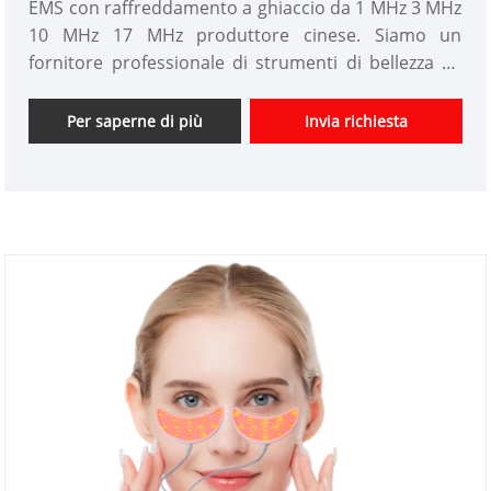
EMS con raffreddamento a ghiaccio da 1 MHz 3 MHz
10 MHz 17 MHz produttore cinese. Siamo un
fornitore professionale di strumenti di bellezza RF
EMS 2023 New Ice Feeling in Cina da oltre 10 anni.
Offriamo progettazione personalizzata di strumenti
Per saperne di più
Invia richiesta
di bellezza e abbiamo un buon vantaggio di prezzo e
offriamo servizi di progettazione. mercati. Speriamo
di avere una felice collaborazione con voi.