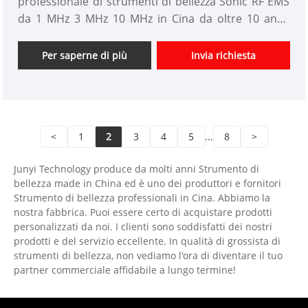
professionale di strumenti di bellezza Sonic RF EMS
da 1 MHz 3 MHz 10 MHz in Cina da oltre 10 anni.
Offriamo progettazione personalizzata di strumenti
di bellezza e abbiamo un buon vantaggio di prezzo e
Per saperne di più
Invia richiesta
offriamo servizi di progettazione. mercati. Speriamo
di avere una felice collaborazione con voi.
<
1
2
3
4
5
...
8
>
Junyi Technology produce da molti anni Strumento di
bellezza made in China ed è uno dei produttori e fornitori
Strumento di bellezza professionali in Cina. Abbiamo la
nostra fabbrica. Puoi essere certo di acquistare prodotti
personalizzati da noi. I clienti sono soddisfatti dei nostri
prodotti e del servizio eccellente. In qualità di grossista di
strumenti di bellezza, non vediamo l'ora di diventare il tuo
partner commerciale affidabile a lungo termine!