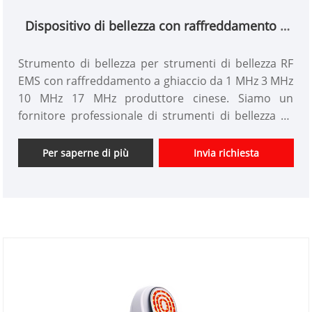
Dispositivo di bellezza con raffreddamento a
ghiaccio da 1 MHz 3 MHz 10 MHz 17 MHz
Strumento di bellezza per strumenti di bellezza RF
EMS con raffreddamento a ghiaccio da 1 MHz 3 MHz
10 MHz 17 MHz produttore cinese. Siamo un
fornitore professionale di strumenti di bellezza RF
EMS 2023 New Ice Feeling in Cina da oltre 10 anni.
Offriamo progettazione personalizzata di strumenti
Per saperne di più
Invia richiesta
di bellezza e abbiamo un buon vantaggio di prezzo e
offriamo servizi di progettazione. mercati. Speriamo
di avere una felice collaborazione con voi.