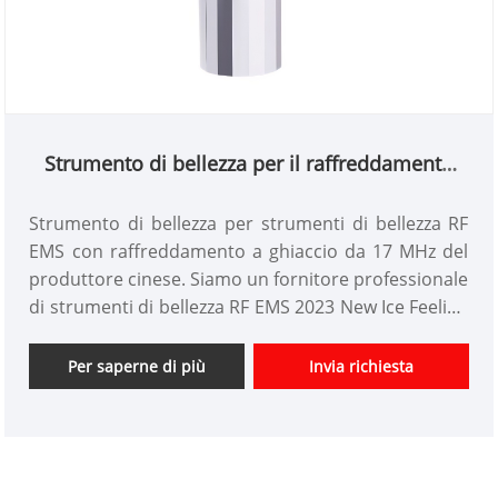
Strumento di bellezza per il raffreddamento
del ghiaccio da 17 MHz
Strumento di bellezza per strumenti di bellezza RF
EMS con raffreddamento a ghiaccio da 17 MHz del
produttore cinese. Siamo un fornitore professionale
di strumenti di bellezza RF EMS 2023 New Ice Feeling
in Cina da oltre 10 anni. Offriamo progettazione
personalizzata di strumenti di bellezza e abbiamo un
Per saperne di più
Invia richiesta
buon vantaggio di prezzo e offriamo servizi di
progettazione. mercati. Speriamo di avere una felice
collaborazione con voi.