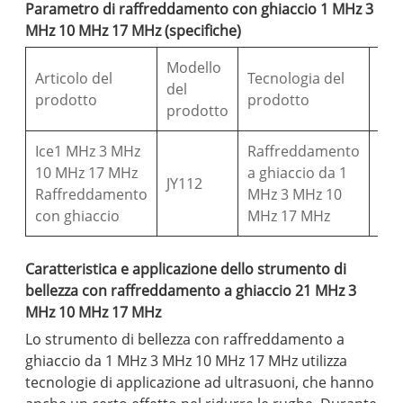
Parametro di raffreddamento con ghiaccio 1 MHz 3
MHz 10 MHz 17 MHz (specifiche)
Modello
Articolo del
Tecnologia del
Mod
del
prodotto
prodotto
di 
prodotto
Ice1 MHz 3 MHz
Raffreddamento
10 MHz 17 MHz
a ghiaccio da 1
USB
JY112
Raffreddamento
MHz 3 MHz 10
C
con ghiaccio
MHz 17 MHz
Caratteristica e applicazione dello strumento di
bellezza con raffreddamento a ghiaccio 21 MHz 3
MHz 10 MHz 17 MHz
Lo strumento di bellezza con raffreddamento a
ghiaccio da 1 MHz 3 MHz 10 MHz 17 MHz utilizza
tecnologie di applicazione ad ultrasuoni, che hanno