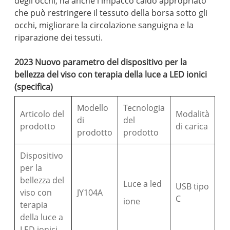
degli occhi, ha anche l'impacco caldo appropriato
che può restringere il tessuto della borsa sotto gli
occhi, migliorare la circolazione sanguigna e la
riparazione dei tessuti.
2023 Nuovo parametro del dispositivo per la
bellezza del viso con terapia della luce a LED ionici
(specifica)
Modello
Tecnologia
Articolo del
Modalità
di
del
prodotto
di carica
prodotto
prodotto
Dispositivo
per la
bellezza del
Luce a led
USB tipo
viso con
JY104A
C
ione
terapia
della luce a
LED ionici