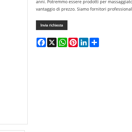
anni. Potremmo essere prodotti per massaggiator
vantaggio di prezzo. Siamo fornitori professional
Invia richiesta
Facebook
X
WhatsApp
Pinterest
LinkedIn
Share