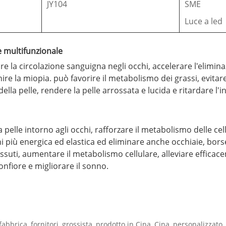
JY104
SME
Luce a led
e multifunzionale
e la circolazione sanguigna negli occhi, accelerare l'eliminazi
enire la miopia. può favorire il metabolismo dei grassi, evita
 della pelle, rendere la pelle arrossata e lucida e ritardare l
pelle intorno agli occhi, rafforzare il metabolismo delle cel
chi più energica ed elastica ed eliminare anche occhiaie, borse
ti, aumentare il metabolismo cellulare, alleviare efficaceme
onfiore e migliorare il sonno.
abbrica, fornitori, grossista, prodotto in Cina, Cina, personalizzato