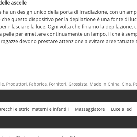
delle ascelle
le ha un design unico della porta di irradiazione, con un'am
e è che questo dispositivo per la depilazione è una fonte di l
per rilasciare la luce. Ogni volta che finiamo la depilazione, c
la pelle per emettere continuamente un lampo, il che è sem
le ragazze devono prestare attenzione a evitare aree tatuate e
le, Produttori, Fabbrica, Fornitori, Grossista, Made in China, Cina, P
recchi elettrici materni e infantili
Massaggiatore
Luce a led